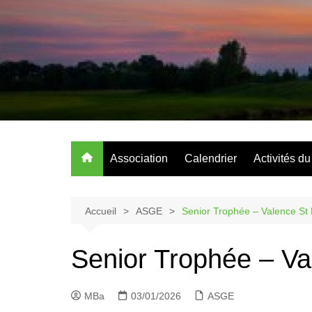
Aller
au
contenu
Association
Calendrier
Activités d
Accueil
ASGE
Senior Trophée – Valence St D
Senior Trophée – Val
MBa
03/01/2026
ASGE