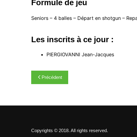
Formule de jeu
Seniors – 4 balles – Départ en shotgun – Repa
Les inscrits à ce jour :
PIERGIOVANNI Jean-Jacques
Navigation
Précédent
de
l’article
Copyrights © 2018. All rights reserved.