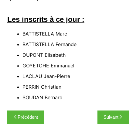
Les inscrits à ce jour :
BATTISTELLA Marc
BATTISTELLA Fernande
DUPONT Elisabeth
GOYETCHE Emmanuel
LACLAU Jean-Pierre
PERRIN Christian
SOUDAN Bernard
Navigation
Précédent
Suivant
de
l’article