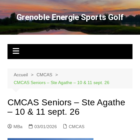
Aller
au
Grenoble Energie Sports Golf
contenu
Accueil
CMCAS
CMCAS Seniors – Ste Agathe – 10 & 11 sept. 26
CMCAS Seniors – Ste Agathe
– 10 & 11 sept. 26
MBa
03/01/2026
CMCAS