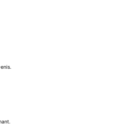
enis.
nant.