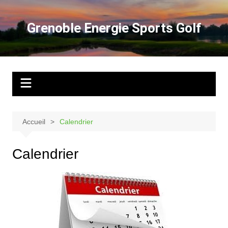
Aller
au
Grenoble Energie Sports Golf
contenu
Accueil
Calendrier
Calendrier