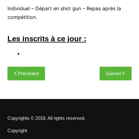
Individuel – Départ en shot gun – Repas après la
compétition.
Les inscrits à ce jour :
Navigation
Précédent
Suivant
de
l’article
Copyrights © 2018. All rights reserved.
Copyright