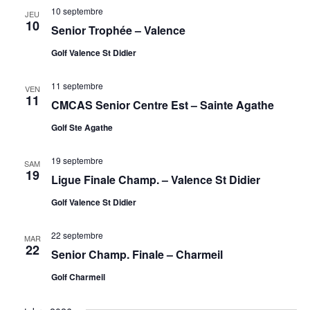
i
è
10 septembre
JEU
o
10
n
Senior Trophée – Valence
n
e
Golf Valence St Didier
d
m
11 septembre
e
e
VEN
11
CMCAS Senior Centre Est – Sainte Agathe
v
n
Golf Ste Agathe
u
t
e
19 septembre
SAM
19
s
Ligue Finale Champ. – Valence St Didier
É
Golf Valence St Didier
v
22 septembre
è
MAR
22
Senior Champ. Finale – Charmeil
n
Golf Charmeil
e
m