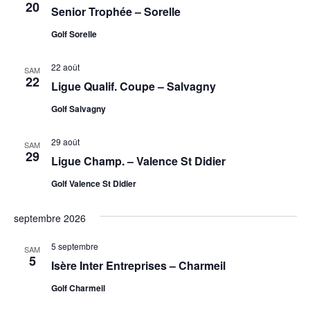
c
20
Senior Trophée – Sorelle
e
g
c
h
e
t
r
a
Golf Sorelle
i
c
t
o
22 août
SAM
h
i
22
n
Ligue Qualif. Coupe – Salvagny
e
n
o
Golf Salvagny
e
e
n
z
t
d
29 août
SAM
u
29
Ligue Champ. – Valence St Didier
n
e
n
e
a
Golf Valence St Didier
v
d
v
u
a
septembre 2026
i
e
t
5 septembre
g
e
s
SAM
5
.
Isère Inter Entreprises – Charmeil
a
É
Golf Charmeil
t
v