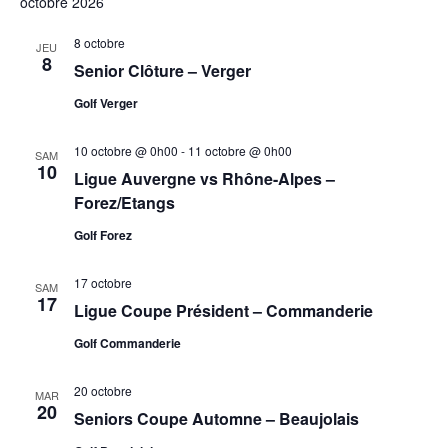
octobre 2026
e
8 octobre
JEU
n
8
Senior Clôture – Verger
t
Golf Verger
s
10 octobre @ 0h00
-
11 octobre @ 0h00
SAM
10
Ligue Auvergne vs Rhône-Alpes –
Forez/Etangs
Golf Forez
17 octobre
SAM
17
Ligue Coupe Président – Commanderie
Golf Commanderie
20 octobre
MAR
20
Seniors Coupe Automne – Beaujolais