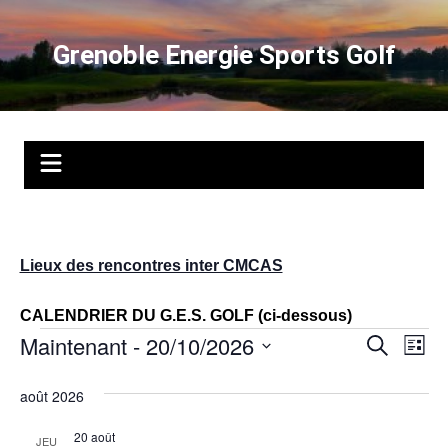
Aller
au
Grenoble Energie Sports Golf
contenu
Lieux des rencontres inter CMCAS
CALENDRIER DU G.E.S. GOLF (ci-dessous)
Évènements
Maintenant
 - 
20/10/2026
R
N
R
L
e
e
i
a
S
c
s
août 2026
é
h
c
v
t
e
l
e
h
r
i
20 août
JEU
e